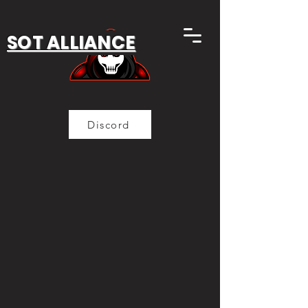
SOT ALLIANCE
Discord