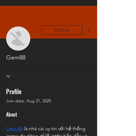
More actions
Follow
Gem88
Profile
Join date: Aug 21, 2025
About
Gem 88
 là nhà cái uy tín với hệ thống 
game đa dạng, tỷ lệ cược hấp dẫn và 