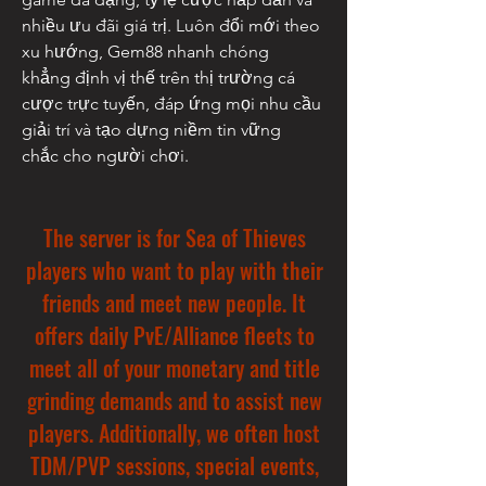
nhiều ưu đãi giá trị. Luôn đổi mới theo 
xu hướng, Gem88 nhanh chóng 
khẳng định vị thế trên thị trường cá 
cược trực tuyến, đáp ứng mọi nhu cầu 
giải trí và tạo dựng niềm tin vững 
chắc cho người chơi.
The server is for Sea of Thieves
players who want to play with their
friends and meet new people. It
offers daily PvE/Alliance fleets to
meet all of your monetary and title
grinding demands and to assist new
players. Additionally, we often host
TDM/PVP sessions, special events,